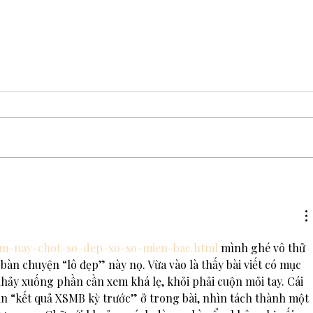
What is DanceSport?
Is Danc
hom-nay-chot-so-dep-xo-so-mien-bac.html
 mình ghé vô thử 
bàn chuyện “lô đẹp” này nọ. Vừa vào là thấy bài viết có mục 
ảy xuống phần cần xem khá lẹ, khỏi phải cuộn mỏi tay. Cái 
n “kết quả XSMB kỳ trước” ở trong bài, nhìn tách thành một 