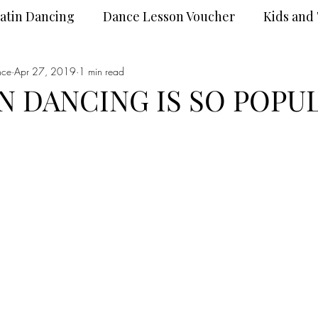
atin Dancing
Dance Lesson Voucher
Kids and
nce
Dance Wear
Apr 27, 2019
1 min read
DanceSport
N DANCING IS SO POP