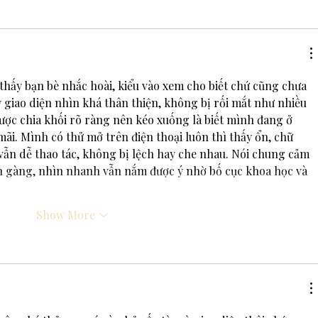
thấy bạn bè nhắc hoài, kiểu vào xem cho biết chứ cũng chưa 
 giao diện nhìn khá thân thiện, không bị rối mắt như nhiều 
ược chia khối rõ ràng nên kéo xuống là biết mình đang ở 
i. Mình có thử mở trên điện thoại luôn thì thấy ổn, chữ 
vẫn dễ thao tác, không bị lệch hay che nhau. Nói chung cảm 
n gàng, nhìn nhanh vẫn nắm được ý nhờ bố cục khoa học và 
Show More