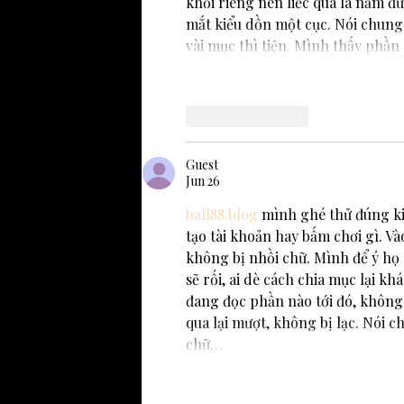
khối riêng nên liếc qua là nắm đ
mắt kiểu dồn một cục. Nói chung
vài mục thì tiện. Mình thấy phầ
Like
Reply
Guest
Jun 26
ball88.blog
 mình ghé thử đúng ki
tạo tài khoản hay bấm chơi gì. Và
không bị nhồi chữ. Mình để ý họ 
sẽ rối, ai dè cách chia mục lại kh
đang đọc phần nào tới đó, không
qua lại mượt, không bị lạc. Nói 
chữ…