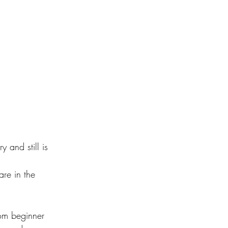
 and still is 
are in the 
rom beginner 