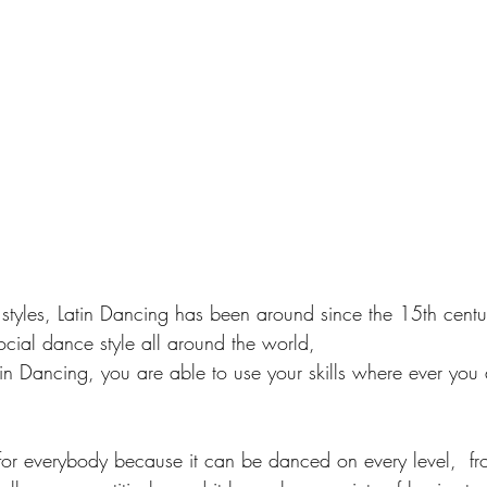
tyles, Latin Dancing has been around since the 15th century
cial dance style all around the world, 
atin Dancing, you are able to use your skills where ever you 
 for everybody because it can be danced on every level,  f