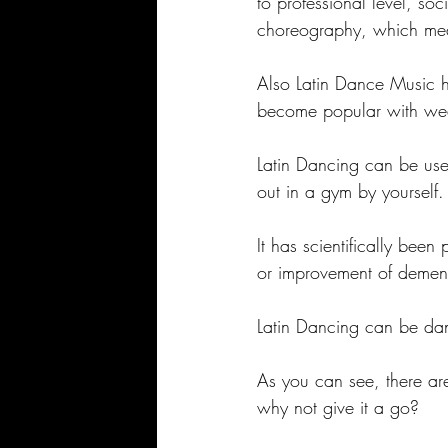
to professional level, soc
choreography, which mean
Also Latin Dance Music h
become popular with wedd
Latin Dancing can be used
out in a gym by yourself.
It has scientifically bee
or improvement of demen
Latin Dancing can be dance
As you can see, there ar
why not give it a go? 