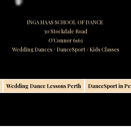
INGA HAAS SCHOOL OF DANCE
30 Stockdale Road
O'Connor 6163
Wedding Dances / DanceSport / Kids Classes​
Wedding Dance Lessons Perth
DanceSport in Pe