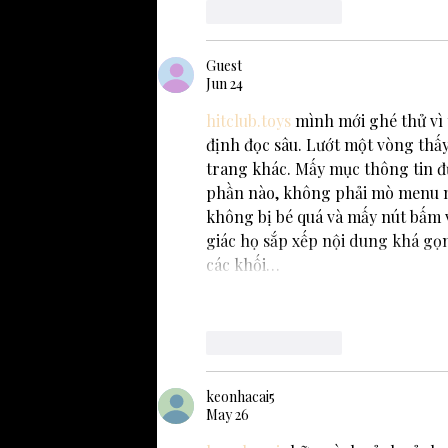
Like
Reply
Guest
Jun 24
hitclub.toys
 mình mới ghé thử vì 
định đọc sâu. Lướt một vòng thấy
trang khác. Mấy mục thông tin đ
phần nào, không phải mò menu mã
không bị bé quá và mấy nút bấm 
giác họ sắp xếp nội dung khá gọ
các khối…
Like
Reply
keonhacai5
May 26