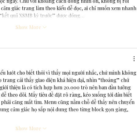
ược ngay. Chữ với khoảng cách dòng nhìn ổn, không bị rối 
 cảm giác trang làm theo kiểu dễ đọc, ai chỉ muốn xem nhanh
n “kết quả XSMB kỳ trước” được đóng…
Show More
ểu lướt cho biết thôi vì thấy mọi người nhắc, chứ mình không
o trang cái thấy giao diện khá hiện đại, nhìn “thoáng” chứ 
giới thiệu là có tích hợp hơn 20.000 trò nên ban đầu tưởng 
á dễ theo dõi. Mấy tiêu đề đặt rõ ràng, kéo xuống tới đâu biết 
 phải căng mắt tìm. Menu cũng nằm chỗ dễ thấy nên chuyển 
chung cảm giác họ sắp nội dung theo từng block gọn gàng, 
Show More