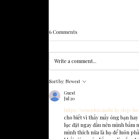
6 Comments
Write a comment...
Enhance Your Skills with
Sort by:
Newest
Perth DanceSport Classes
Guest
Jul 20
https://xosoplus.mobi/lo-dep-
cho biết vì thấy mấy ông bạn hay 
lục đặt ngay đầu nên mình bấm nh
mình thích nữa là họ để luôn phầ