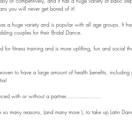
ially or competitively, and it has a huge variety of basic st
s you will never get bored of it!
as a huge variety and is popular with all age groups. It ha
ing couples for their Bridal Dance.
 for fitness training and is more uplifting, fun and social t
 
n proven to have a large amount of health benefits, including
tia!
d with or without a partner....................
e so many reasons, (and many more ), to take up Latin Dan