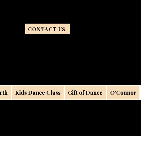
CONTACT US
rth
Kids Dance Class
Gift of Dance
O'Connor