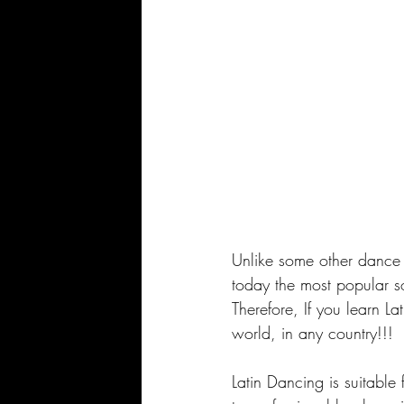
Unlike some other dance s
today the most popular so
Therefore, If you learn L
world, in any country!!!
Latin Dancing is suitable