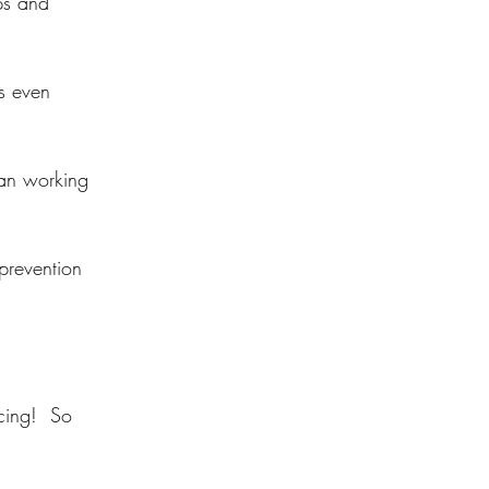
eps and 
s even 
han working 
 prevention 
cing!  So 