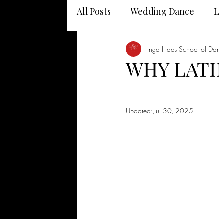
All Posts
Wedding Dance
L
Dancing and your health
Inga Haas School of Da
WHY LATI
Updated:
Jul 30, 2025